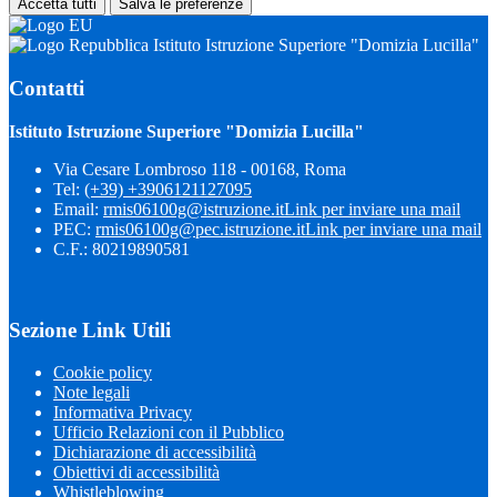
Accetta tutti
Salva le preferenze
Istituto Istruzione Superiore "Domizia Lucilla"
Contatti
Istituto Istruzione Superiore "Domizia Lucilla"
Via Cesare Lombroso 118 - 00168, Roma
Tel:
(+39) +3906121127095
Email:
rmis06100g@istruzione.it
Link per inviare una mail
PEC:
rmis06100g@pec.istruzione.it
Link per inviare una mail
C.F.: 80219890581
Sezione Link Utili
Cookie policy
Note legali
Informativa Privacy
Ufficio Relazioni con il Pubblico
Dichiarazione di accessibilità
Obiettivi di accessibilità
Whistleblowing