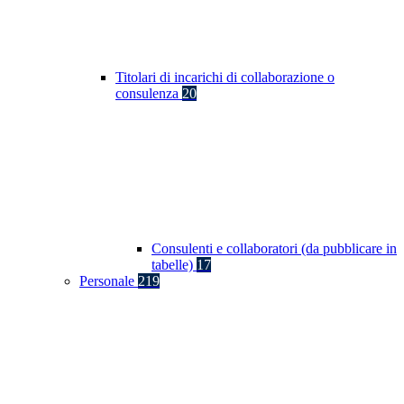
Titolari di incarichi di collaborazione o
consulenza
20
Consulenti e collaboratori (da pubblicare in
tabelle)
17
Personale
219