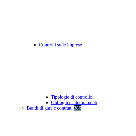
Controlli sulle imprese
Tipologie di controllo
Obblighi e adempimenti
Bandi di gara e contratti
386