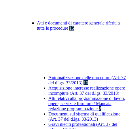
Atti e documenti di carattere generale riferiti a
tutte le procedure
15
Automatizzazione delle procedure (Art. 37
del d.lgs. 33/2013)
10
Acquisizione interesse realizzazione opere
incompiute (Art. 37 del d.lgs. 33/2013)
Atti relativi alla programmazione di lavori,
opere, servizi e forniture / Mancata
redazione programmazione
2
Documenti sul sistema di qualificazione
(Art. 37 del d.lgs. 33/2013)
Gravi illeciti professionali (Art. 37 del