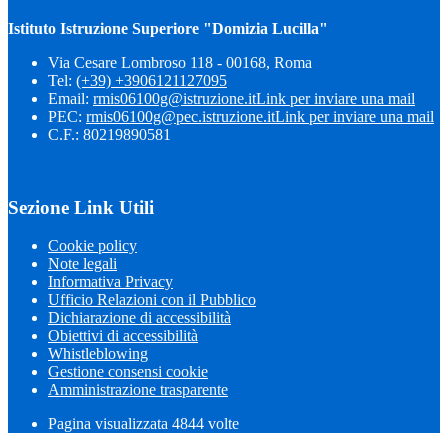
Istituto Istruzione Superiore "Domizia Lucilla"
Via Cesare Lombroso 118 - 00168, Roma
Tel:
(+39) +3906121127095
Email:
rmis06100g@istruzione.it
Link per inviare una mail
PEC:
rmis06100g@pec.istruzione.it
Link per inviare una mail
C.F.: 80219890581
Sezione Link Utili
Cookie policy
Note legali
Informativa Privacy
Ufficio Relazioni con il Pubblico
Dichiarazione di accessibilità
Obiettivi di accessibilità
Whistleblowing
Gestione consensi cookie
Amministrazione trasparente
Pagina visualizzata
4844
volte