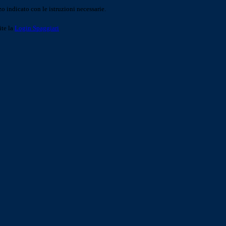
o indicato con le istruzioni necessarie.
ite la
Login Spaggiari