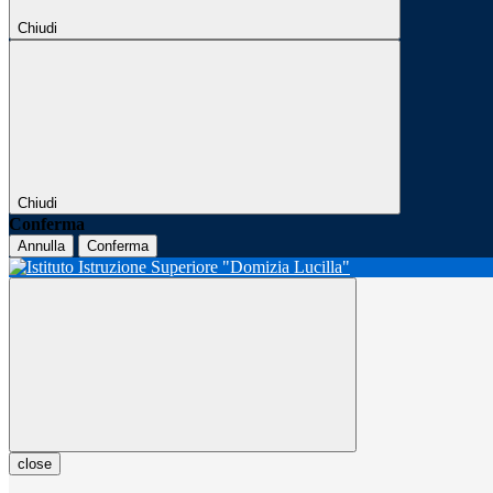
Chiudi
Chiudi
Conferma
Annulla
Conferma
close