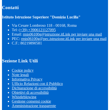
Contatti
Istituto Istruzione Superiore "Domizia Lucilla"
Via Cesare Lombroso 118 - 00168, Roma
Tel:
(+39) +3906121127095
Email:
rmis06100g@istruzione.it
Link per inviare una mail
PEC:
rmis06100g@pec.istruzione.it
Link per inviare una mail
C.F.: 80219890581
Sezione Link Utili
Cookie policy
Note legali
Informativa Privacy
Ufficio Relazioni con il Pubblico
Dichiarazione di accessibilità
Obiettivi di accessibilità
Whistleblowing
Gestione consensi cookie
Amministrazione trasparente