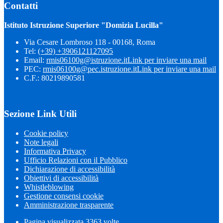
Contatti
Istituto Istruzione Superiore "Domizia Lucilla"
Via Cesare Lombroso 118 - 00168, Roma
Tel:
(+39) +3906121127095
Email:
rmis06100g@istruzione.it
Link per inviare una mail
PEC:
rmis06100g@pec.istruzione.it
Link per inviare una mail
C.F.: 80219890581
Sezione Link Utili
Cookie policy
Note legali
Informativa Privacy
Ufficio Relazioni con il Pubblico
Dichiarazione di accessibilità
Obiettivi di accessibilità
Whistleblowing
Gestione consensi cookie
Amministrazione trasparente
Pagina visualizzata
3363
volte