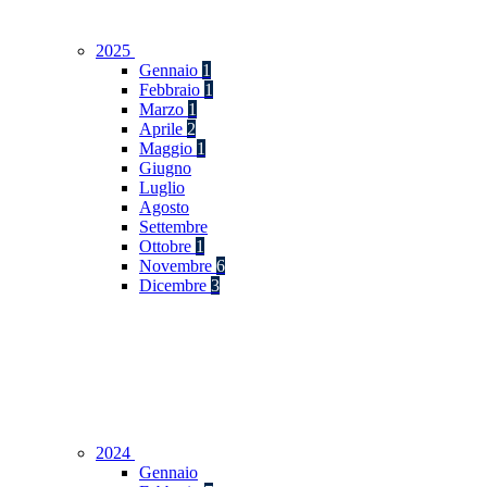
2025
Gennaio
1
Febbraio
1
Marzo
1
Aprile
2
Maggio
1
Giugno
Luglio
Agosto
Settembre
Ottobre
1
Novembre
6
Dicembre
3
2024
Gennaio