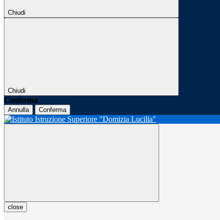
Chiudi
Chiudi
Conferma
Annulla
Conferma
close