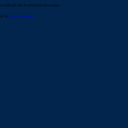
o indicato con le istruzioni necessarie.
ite la
Login Spaggiari