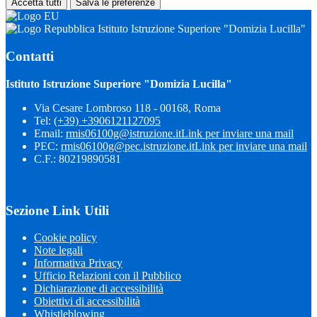
Accetta tutti
Salva le preferenze
Istituto Istruzione Superiore "Domizia Lucilla"
Contatti
Istituto Istruzione Superiore "Domizia Lucilla"
Via Cesare Lombroso 118 - 00168, Roma
Tel:
(+39) +3906121127095
Email:
rmis06100g@istruzione.it
Link per inviare una mail
PEC:
rmis06100g@pec.istruzione.it
Link per inviare una mail
C.F.: 80219890581
Sezione Link Utili
Cookie policy
Note legali
Informativa Privacy
Ufficio Relazioni con il Pubblico
Dichiarazione di accessibilità
Obiettivi di accessibilità
Whistleblowing