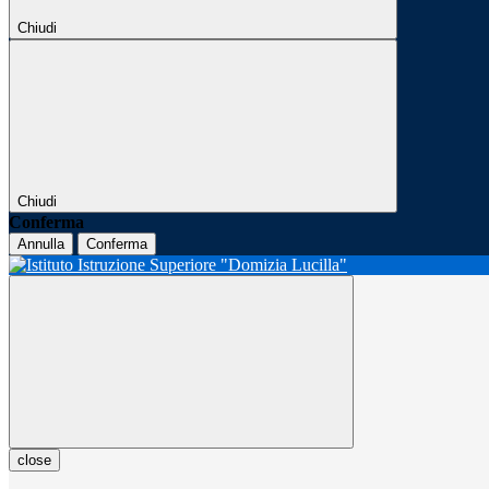
Chiudi
Chiudi
Conferma
Annulla
Conferma
close