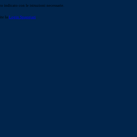
o indicato con le istruzioni necessarie.
ite la
Login Spaggiari