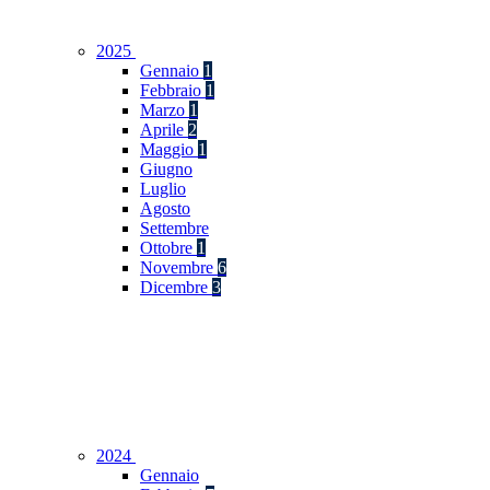
2025
Gennaio
1
Febbraio
1
Marzo
1
Aprile
2
Maggio
1
Giugno
Luglio
Agosto
Settembre
Ottobre
1
Novembre
6
Dicembre
3
2024
Gennaio