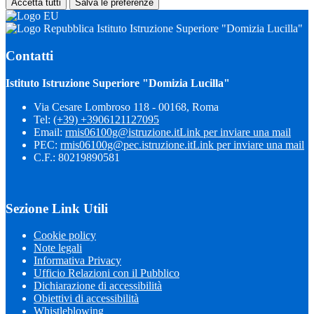
Accetta tutti
Salva le preferenze
Istituto Istruzione Superiore "Domizia Lucilla"
Contatti
Istituto Istruzione Superiore "Domizia Lucilla"
Via Cesare Lombroso 118 - 00168, Roma
Tel:
(+39) +3906121127095
Email:
rmis06100g@istruzione.it
Link per inviare una mail
PEC:
rmis06100g@pec.istruzione.it
Link per inviare una mail
C.F.: 80219890581
Sezione Link Utili
Cookie policy
Note legali
Informativa Privacy
Ufficio Relazioni con il Pubblico
Dichiarazione di accessibilità
Obiettivi di accessibilità
Whistleblowing