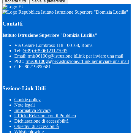
Accetta tutti
Salva le preferenze
Istituto Istruzione Superiore "Domizia Lucilla"
Contatti
Istituto Istruzione Superiore "Domizia Lucilla"
Via Cesare Lombroso 118 - 00168, Roma
Tel:
(+39) +3906121127095
Email:
rmis06100g@istruzione.it
Link per inviare una mail
PEC:
rmis06100g@pec.istruzione.it
Link per inviare una mail
C.F.: 80219890581
Sezione Link Utili
Cookie policy
Note legali
Informativa Privacy
Ufficio Relazioni con il Pubblico
Dichiarazione di accessibilità
Obiettivi di accessibilità
Whistleblowing