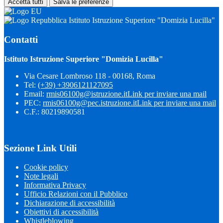
Accetta tutti
Salva le preferenze
Istituto Istruzione Superiore "Domizia Lucilla"
Contatti
Istituto Istruzione Superiore "Domizia Lucilla"
Via Cesare Lombroso 118 - 00168, Roma
Tel:
(+39) +3906121127095
Email:
rmis06100g@istruzione.it
Link per inviare una mail
PEC:
rmis06100g@pec.istruzione.it
Link per inviare una mail
C.F.: 80219890581
Sezione Link Utili
Cookie policy
Note legali
Informativa Privacy
Ufficio Relazioni con il Pubblico
Dichiarazione di accessibilità
Obiettivi di accessibilità
Whistleblowing