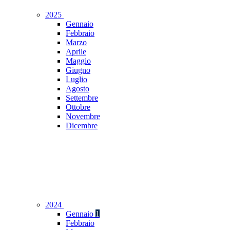
2025
Gennaio
Febbraio
Marzo
Aprile
Maggio
Giugno
Luglio
Agosto
Settembre
Ottobre
Novembre
Dicembre
2024
Gennaio
1
Febbraio