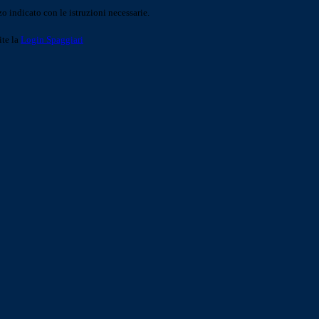
o indicato con le istruzioni necessarie.
ite la
Login Spaggiari