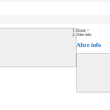
Home
>
Altre info
Altre info