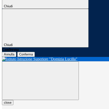
Chiudi
Chiudi
Conferma
Annulla
Conferma
close