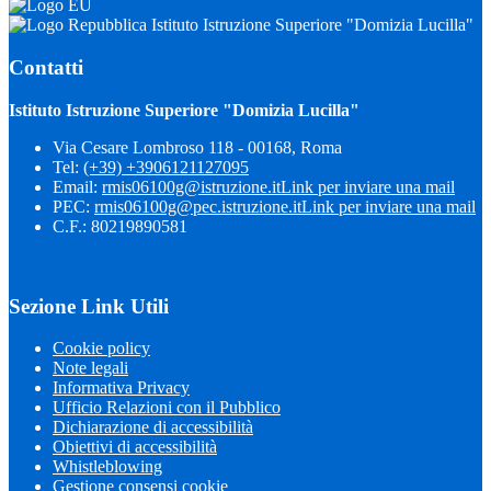
Istituto Istruzione Superiore "Domizia Lucilla"
Contatti
Istituto Istruzione Superiore "Domizia Lucilla"
Via Cesare Lombroso 118 - 00168, Roma
Tel:
(+39) +3906121127095
Email:
rmis06100g@istruzione.it
Link per inviare una mail
PEC:
rmis06100g@pec.istruzione.it
Link per inviare una mail
C.F.: 80219890581
Sezione Link Utili
Cookie policy
Note legali
Informativa Privacy
Ufficio Relazioni con il Pubblico
Dichiarazione di accessibilità
Obiettivi di accessibilità
Whistleblowing
Gestione consensi cookie