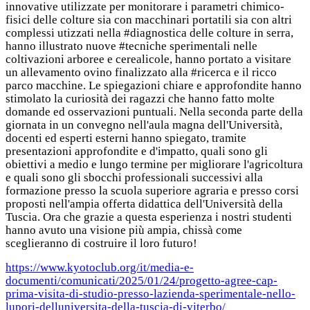
innovative utilizzate per monitorare i parametri chimico-
fisici delle colture sia con macchinari portatili sia con altri
complessi utizzati nella #diagnostica delle colture in serra,
hanno illustrato nuove #tecniche sperimentali nelle
coltivazioni arboree e cerealicole, hanno portato a visitare
un allevamento ovino finalizzato alla #ricerca e il ricco
parco macchine. Le spiegazioni chiare e approfondite hanno
stimolato la curiosità dei ragazzi che hanno fatto molte
domande ed osservazioni puntuali. Nella seconda parte della
giornata in un convegno nell'aula magna dell'Università,
docenti ed esperti esterni hanno spiegato, tramite
presentazioni approfondite e d'impatto, quali sono gli
obiettivi a medio e lungo termine per migliorare l'agricoltura
e quali sono gli sbocchi professionali successivi alla
formazione presso la scuola superiore agraria e presso corsi
proposti nell'ampia offerta didattica dell'Università della
Tuscia. Ora che grazie a questa esperienza i nostri studenti
hanno avuto una visione più ampia, chissà come
sceglieranno di costruire il loro futuro!
https://www.kyotoclub.org/it/media-e-
documenti/comunicati/2025/01/24/progetto-agree-cap-
prima-visita-di-studio-presso-lazienda-sperimentale-nello-
lupori-delluniversita-della-tuscia-di-viterbo/