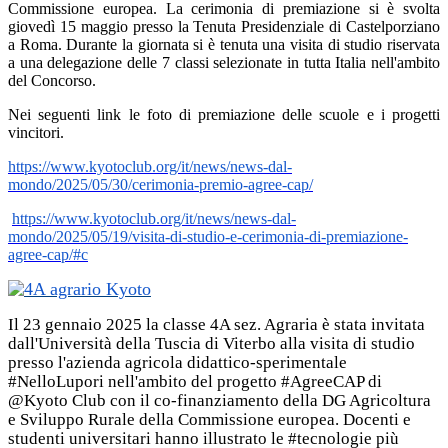
Commissione europea. La cerimonia di premiazione si è svolta
giovedì 15 maggio presso la Tenuta Presidenziale di Castelporziano
a Roma. Durante la giornata si è tenuta una visita di studio riservata
a una delegazione delle 7 classi selezionate in tutta Italia nell'ambito
del Concorso.
Nei seguenti link le foto di premiazione delle scuole e i progetti
vincitori.
https://www.kyotoclub.org/it/news/news-dal-
mondo/2025/05/30/cerimonia-premio-agree-cap/
https://www.kyotoclub.org/it/news/news-dal-
mondo/2025/05/19/visita-di-studio-e-cerimonia-di-premiazione-
agree-cap/#c
Il 23 gennaio 2025 la classe 4A sez. Agraria è stata invitata
dall'Università della Tuscia di Viterbo alla visita di studio
presso l'azienda agricola didattico-sperimentale
#NelloLupori nell'ambito del progetto #AgreeCAP di
@Kyoto Club con il co-finanziamento della DG Agricoltura
e Sviluppo Rurale della Commissione europea. Docenti e
studenti universitari hanno illustrato le #tecnologie più