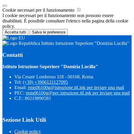
Cookie necessari per il funzionamento
I cookie necessari per il funzionamento non possono essere
disabilitati. È possibile consultare l'elenco nella pagina della cookie
policy.
Accetta tutti
Salva le preferenze
Istituto Istruzione Superiore "Domizia Lucilla"
Contatti
Istituto Istruzione Superiore "Domizia Lucilla"
Via Cesare Lombroso 118 - 00168, Roma
Tel:
(+39) +3906121127095
Email:
rmis06100g@istruzione.it
Link per inviare una mail
PEC:
rmis06100g@pec.istruzione.it
Link per inviare una mail
C.F.: 80219890581
Sezione Link Utili
Cookie policy