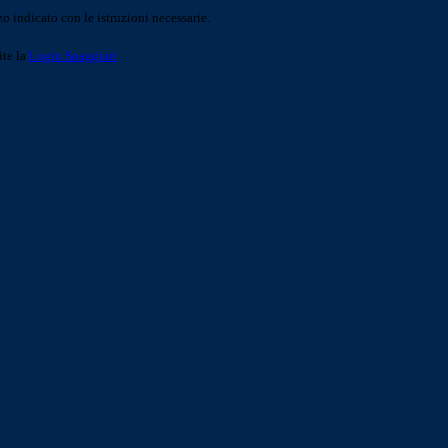
o indicato con le istruzioni necessarie.
ite la
Login Spaggiari