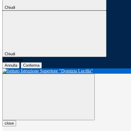
Chiudi
Chiudi
Conferma
Annulla
Conferma
close