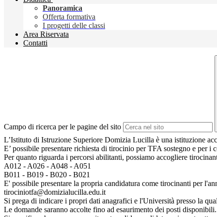
Panoramica
Offerta formativa
I progetti delle classi
Area Riservata
Contatti
Campo di ricerca per le pagine del sito
L’Istituto di Istruzione Superiore Domizia Lucilla è una istituzione ac
E’ possibile presentare richiesta di tirocinio per TFA sostegno e per i c
Per quanto riguarda i percorsi abilitanti, possiamo accogliere tirocinant
A012 - A026 - A048 - A051
B011 - B019 - B020 - B021
E' possibile presentare la propria candidatura come tirocinanti per l'a
tirociniotfa@domizialucilla.edu.it
Si prega di indicare i propri dati anagrafici e l'Università presso la qu
Le domande saranno accolte fino ad esaurimento dei posti disponibili.