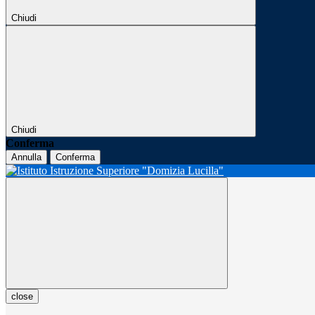
Chiudi
Chiudi
Conferma
Annulla
Conferma
close