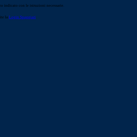
o indicato con le istruzioni necessarie.
ite la
Login Spaggiari