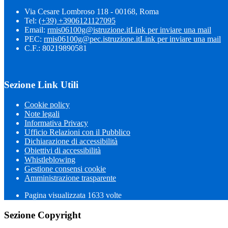
Via Cesare Lombroso 118 - 00168, Roma
Tel:
(+39) +3906121127095
Email:
rmis06100g@istruzione.it
Link per inviare una mail
PEC:
rmis06100g@pec.istruzione.it
Link per inviare una mail
C.F.: 80219890581
Sezione Link Utili
Cookie policy
Note legali
Informativa Privacy
Ufficio Relazioni con il Pubblico
Dichiarazione di accessibilità
Obiettivi di accessibilità
Whistleblowing
Gestione consensi cookie
Amministrazione trasparente
Pagina visualizzata
1633
volte
Sezione Copyright