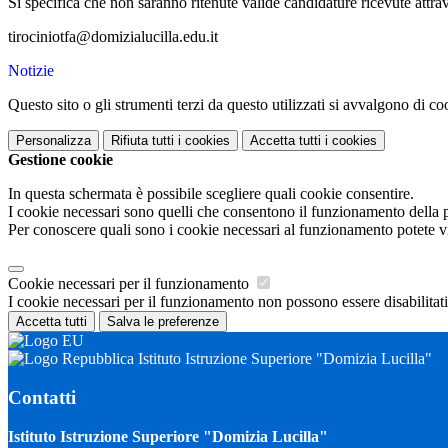
Si specifica che non saranno ritenute valide candidature ricevute attrave
tirociniotfa@domizialucilla.edu.it
Notizie
Questo sito o gli strumenti terzi da questo utilizzati si avvalgono di coo
Personalizza
Rifiuta tutti
i cookies
Accetta tutti
i cookies
Gestione cookie
In questa schermata è possibile scegliere quali cookie consentire.
I cookie necessari sono quelli che consentono il funzionamento della pi
Per conoscere quali sono i cookie necessari al funzionamento potete v
Cookie necessari per il funzionamento
I cookie necessari per il funzionamento non possono essere disabilitati.
Accetta tutti
Salva le preferenze
Istituto Istruzione Superiore "Domizia Lucilla"
Contatti
Istituto Istruzione Superiore "Domizia Lucilla"