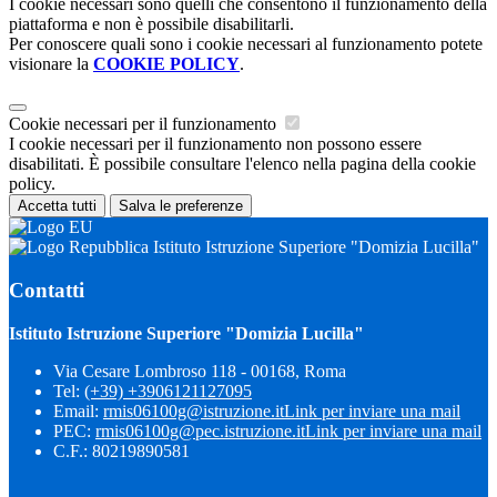
I cookie necessari sono quelli che consentono il funzionamento della
piattaforma e non è possibile disabilitarli.
Per conoscere quali sono i cookie necessari al funzionamento potete
visionare la
COOKIE POLICY
.
Cookie necessari per il funzionamento
I cookie necessari per il funzionamento non possono essere
disabilitati. È possibile consultare l'elenco nella pagina della cookie
policy.
Accetta tutti
Salva le preferenze
Istituto Istruzione Superiore "Domizia Lucilla"
Contatti
Istituto Istruzione Superiore "Domizia Lucilla"
Via Cesare Lombroso 118 - 00168, Roma
Tel:
(+39) +3906121127095
Email:
rmis06100g@istruzione.it
Link per inviare una mail
PEC:
rmis06100g@pec.istruzione.it
Link per inviare una mail
C.F.: 80219890581