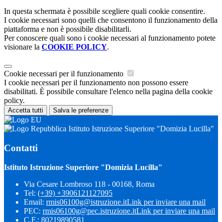
In questa schermata è possibile scegliere quali cookie consentire.
I cookie necessari sono quelli che consentono il funzionamento della
piattaforma e non è possibile disabilitarli.
Per conoscere quali sono i cookie necessari al funzionamento potete
visionare la
COOKIE POLICY
.
Cookie necessari per il funzionamento
I cookie necessari per il funzionamento non possono essere
disabilitati. È possibile consultare l'elenco nella pagina della cookie
policy.
Accetta tutti
Salva le preferenze
Istituto Istruzione Superiore "Domizia Lucilla"
Contatti
Istituto Istruzione Superiore "Domizia Lucilla"
Via Cesare Lombroso 118 - 00168, Roma
Tel:
(+39) +3906121127095
Email:
rmis06100g@istruzione.it
Link per inviare una mail
PEC:
rmis06100g@pec.istruzione.it
Link per inviare una mail
C.F.: 80219890581