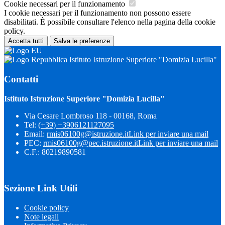
Cookie necessari per il funzionamento
I cookie necessari per il funzionamento non possono essere
disabilitati. È possibile consultare l'elenco nella pagina della cookie
policy.
Accetta tutti
Salva le preferenze
Istituto Istruzione Superiore "Domizia Lucilla"
Contatti
Istituto Istruzione Superiore "Domizia Lucilla"
Via Cesare Lombroso 118 - 00168, Roma
Tel:
(+39) +3906121127095
Email:
rmis06100g@istruzione.it
Link per inviare una mail
PEC:
rmis06100g@pec.istruzione.it
Link per inviare una mail
C.F.: 80219890581
Sezione Link Utili
Cookie policy
Note legali