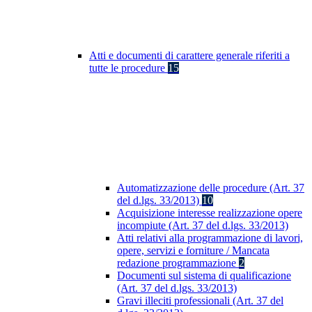
Atti e documenti di carattere generale riferiti a
tutte le procedure
15
Automatizzazione delle procedure (Art. 37
del d.lgs. 33/2013)
10
Acquisizione interesse realizzazione opere
incompiute (Art. 37 del d.lgs. 33/2013)
Atti relativi alla programmazione di lavori,
opere, servizi e forniture / Mancata
redazione programmazione
2
Documenti sul sistema di qualificazione
(Art. 37 del d.lgs. 33/2013)
Gravi illeciti professionali (Art. 37 del