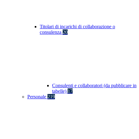
Titolari di incarichi di collaborazione o
consulenza
20
Consulenti e collaboratori (da pubblicare in
tabelle)
17
Personale
219