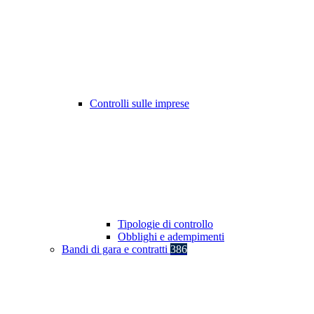
Controlli sulle imprese
Tipologie di controllo
Obblighi e adempimenti
Bandi di gara e contratti
386