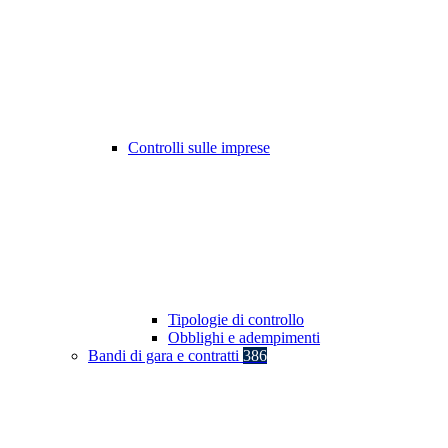
Controlli sulle imprese
Tipologie di controllo
Obblighi e adempimenti
Bandi di gara e contratti
386