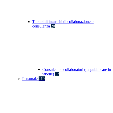
Titolari di incarichi di collaborazione o
consulenza
20
Consulenti e collaboratori (da pubblicare in
tabelle)
17
Personale
219