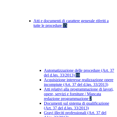
Atti e documenti di carattere generale riferiti a
tutte le procedure
15
Automatizzazione delle procedure (Art. 37
del d.lgs. 33/2013)
10
Acquisizione interesse realizzazione opere
incompiute (Art. 37 del d.lgs. 33/2013)
Atti relativi alla programmazione di lavori,
opere, servizi e forniture / Mancata
redazione programmazione
2
Documenti sul sistema di qualificazione
(Art. 37 del d.lgs. 33/2013)
Gravi illeciti professionali (Art. 37 del