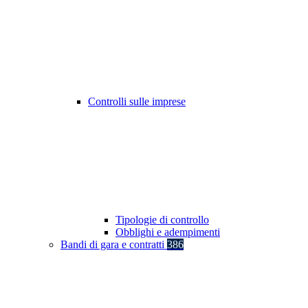
Controlli sulle imprese
Tipologie di controllo
Obblighi e adempimenti
Bandi di gara e contratti
386