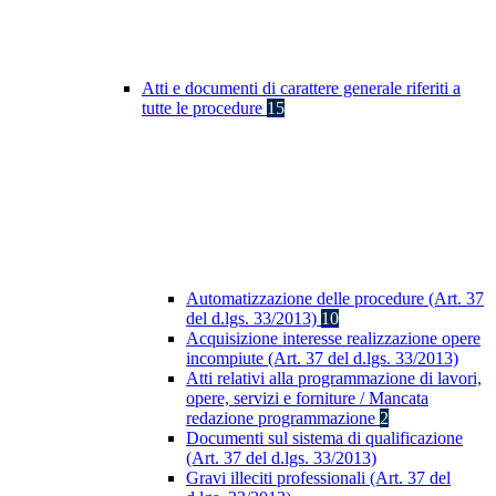
Atti e documenti di carattere generale riferiti a
tutte le procedure
15
Automatizzazione delle procedure (Art. 37
del d.lgs. 33/2013)
10
Acquisizione interesse realizzazione opere
incompiute (Art. 37 del d.lgs. 33/2013)
Atti relativi alla programmazione di lavori,
opere, servizi e forniture / Mancata
redazione programmazione
2
Documenti sul sistema di qualificazione
(Art. 37 del d.lgs. 33/2013)
Gravi illeciti professionali (Art. 37 del