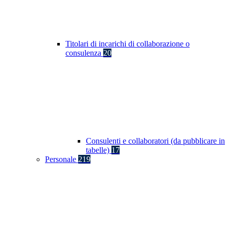
Titolari di incarichi di collaborazione o
consulenza
20
Consulenti e collaboratori (da pubblicare in
tabelle)
17
Personale
219