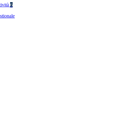
tività
6
stionale