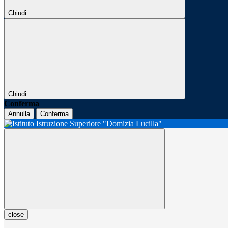
Chiudi
Chiudi
Conferma
Annulla
Conferma
close