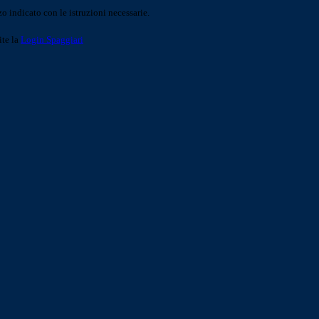
o indicato con le istruzioni necessarie.
ite la
Login Spaggiari