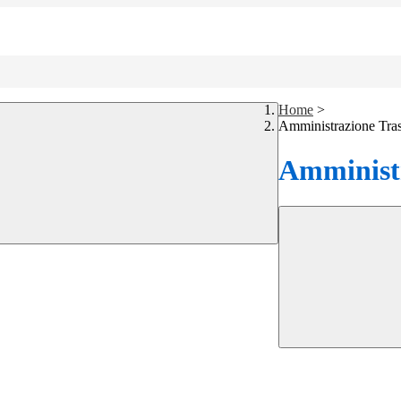
Home
>
Amministrazione Tra
Amministr