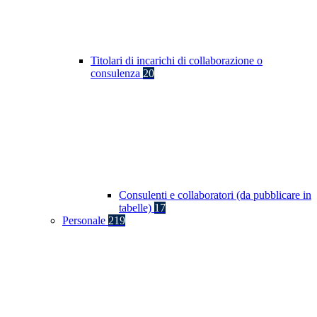
Titolari di incarichi di collaborazione o
consulenza
20
Consulenti e collaboratori (da pubblicare in
tabelle)
17
Personale
219