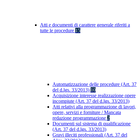
Atti e documenti di carattere generale riferiti a
tutte le procedure
15
Automatizzazione delle procedure (Art. 37
del d.lgs. 33/2013)
10
Acquisizione interesse realizzazione opere
incompiute (Art. 37 del d.lgs. 33/2013)
Atti relativi alla programmazione di lavori,
opere, servizi e forniture / Mancata
redazione programmazione
2
Documenti sul sistema di qualificazione
(Art. 37 del d.lgs. 33/2013)
Gravi illeciti professionali (Art. 37 del