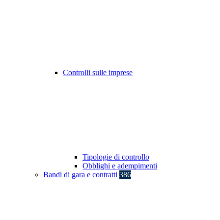
Controlli sulle imprese
Tipologie di controllo
Obblighi e adempimenti
Bandi di gara e contratti
386