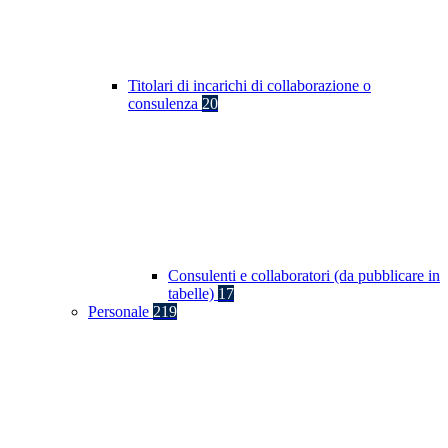
Titolari di incarichi di collaborazione o
consulenza
20
Consulenti e collaboratori (da pubblicare in
tabelle)
17
Personale
219