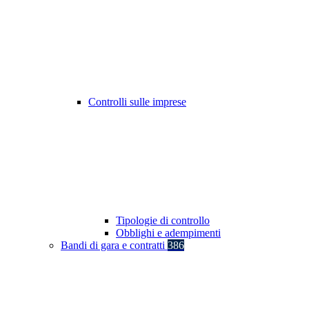
Controlli sulle imprese
Tipologie di controllo
Obblighi e adempimenti
Bandi di gara e contratti
386