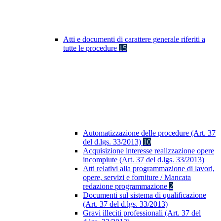
Atti e documenti di carattere generale riferiti a
tutte le procedure
15
Automatizzazione delle procedure (Art. 37
del d.lgs. 33/2013)
10
Acquisizione interesse realizzazione opere
incompiute (Art. 37 del d.lgs. 33/2013)
Atti relativi alla programmazione di lavori,
opere, servizi e forniture / Mancata
redazione programmazione
2
Documenti sul sistema di qualificazione
(Art. 37 del d.lgs. 33/2013)
Gravi illeciti professionali (Art. 37 del