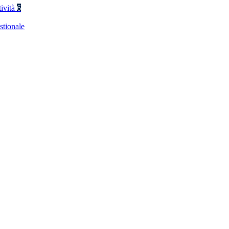
tività
6
stionale