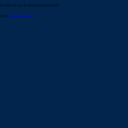
o indicato con le istruzioni necessarie.
ite la
Login Spaggiari