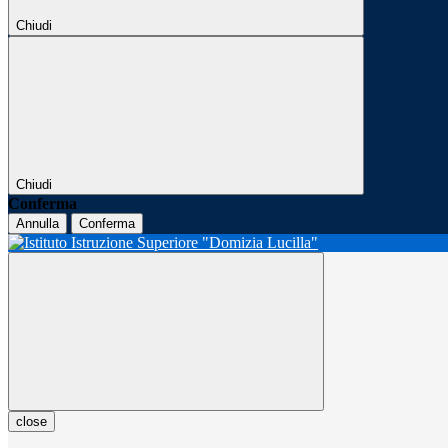
Chiudi
Chiudi
Conferma
Annulla
Conferma
close