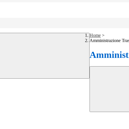
Home
>
Amministrazione Tra
Amministr