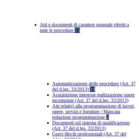
Atti e documenti di carattere generale riferiti a
tutte le procedure
15
Automatizzazione delle procedure (Art. 37
del d.lgs. 33/2013)
10
Acquisizione interesse realizzazione opere
incompiute (Art. 37 del d.lgs. 33/2013)
Atti relativi alla programmazione di lavori,
opere, servizi e forniture / Mancata
redazione programmazione
2
Documenti sul sistema di qualificazione
(Art. 37 del d.lgs. 33/2013)
Gravi illeciti professionali (Art. 37 del