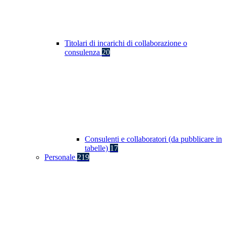
Titolari di incarichi di collaborazione o
consulenza
20
Consulenti e collaboratori (da pubblicare in
tabelle)
17
Personale
219