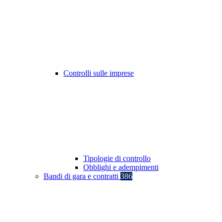
Controlli sulle imprese
Tipologie di controllo
Obblighi e adempimenti
Bandi di gara e contratti
386