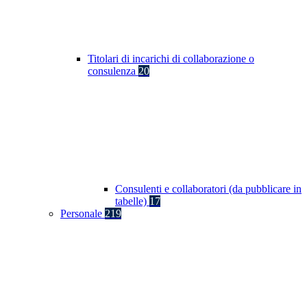
Titolari di incarichi di collaborazione o
consulenza
20
Consulenti e collaboratori (da pubblicare in
tabelle)
17
Personale
219