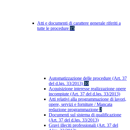
Atti e documenti di carattere generale riferiti a
tutte le procedure
15
Automatizzazione delle procedure (Art. 37
del d.lgs. 33/2013)
10
Acquisizione interesse realizzazione opere
incompiute (Art. 37 del d.lgs. 33/2013)
Atti relativi alla programmazione di lavori,
opere, servizi e forniture / Mancata
redazione programmazione
2
Documenti sul sistema di qualificazione
(Art. 37 del d.lgs. 33/2013)
Gravi illeciti professionali (Art. 37 del