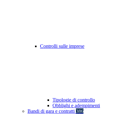
Controlli sulle imprese
Tipologie di controllo
Obblighi e adempimenti
Bandi di gara e contratti
386