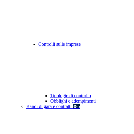
Controlli sulle imprese
Tipologie di controllo
Obblighi e adempimenti
Bandi di gara e contratti
386