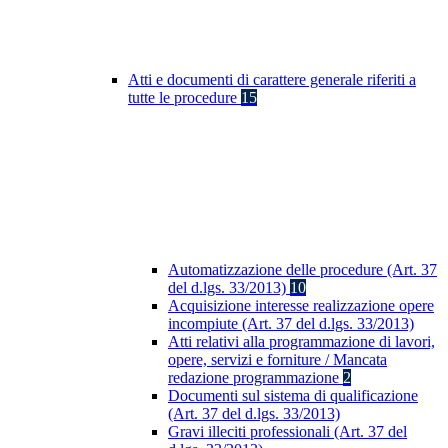
Atti e documenti di carattere generale riferiti a
tutte le procedure
15
Automatizzazione delle procedure (Art. 37
del d.lgs. 33/2013)
10
Acquisizione interesse realizzazione opere
incompiute (Art. 37 del d.lgs. 33/2013)
Atti relativi alla programmazione di lavori,
opere, servizi e forniture / Mancata
redazione programmazione
2
Documenti sul sistema di qualificazione
(Art. 37 del d.lgs. 33/2013)
Gravi illeciti professionali (Art. 37 del