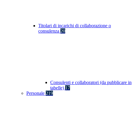
Titolari di incarichi di collaborazione o
consulenza
20
Consulenti e collaboratori (da pubblicare in
tabelle)
17
Personale
219