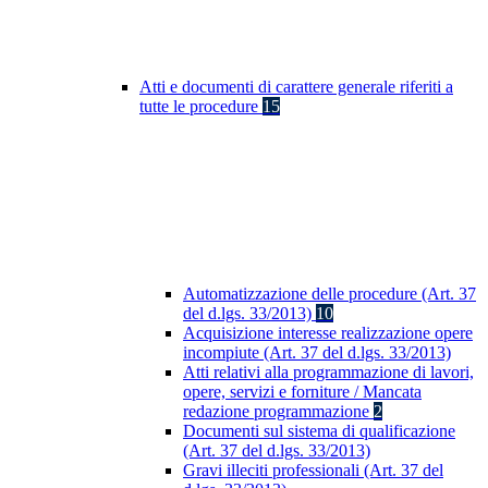
Atti e documenti di carattere generale riferiti a
tutte le procedure
15
Automatizzazione delle procedure (Art. 37
del d.lgs. 33/2013)
10
Acquisizione interesse realizzazione opere
incompiute (Art. 37 del d.lgs. 33/2013)
Atti relativi alla programmazione di lavori,
opere, servizi e forniture / Mancata
redazione programmazione
2
Documenti sul sistema di qualificazione
(Art. 37 del d.lgs. 33/2013)
Gravi illeciti professionali (Art. 37 del