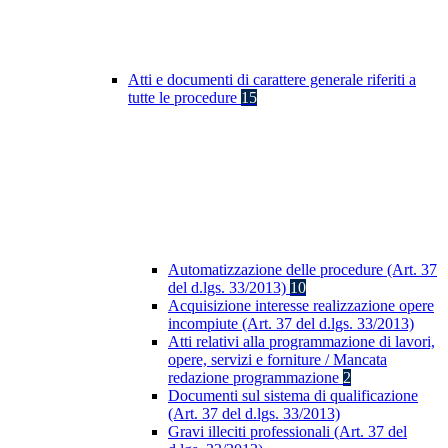
Atti e documenti di carattere generale riferiti a
tutte le procedure
15
Automatizzazione delle procedure (Art. 37
del d.lgs. 33/2013)
10
Acquisizione interesse realizzazione opere
incompiute (Art. 37 del d.lgs. 33/2013)
Atti relativi alla programmazione di lavori,
opere, servizi e forniture / Mancata
redazione programmazione
2
Documenti sul sistema di qualificazione
(Art. 37 del d.lgs. 33/2013)
Gravi illeciti professionali (Art. 37 del