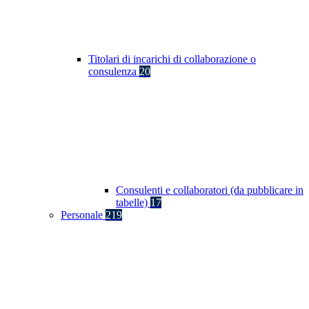
Titolari di incarichi di collaborazione o
consulenza
20
Consulenti e collaboratori (da pubblicare in
tabelle)
17
Personale
219