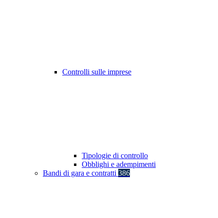
Controlli sulle imprese
Tipologie di controllo
Obblighi e adempimenti
Bandi di gara e contratti
386