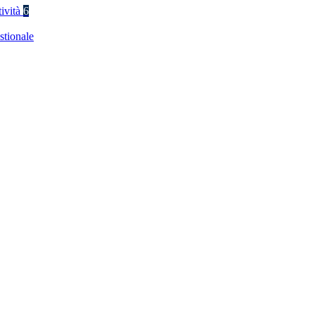
tività
6
stionale