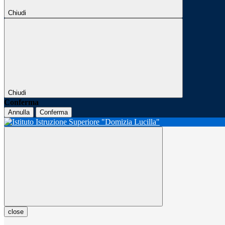
Chiudi
Chiudi
Conferma
Annulla
Conferma
close