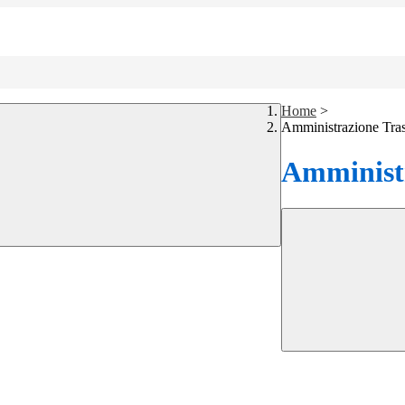
Home
>
Amministrazione Tra
Amministr