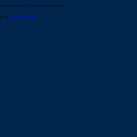
o indicato con le istruzioni necessarie.
ite la
Login Spaggiari