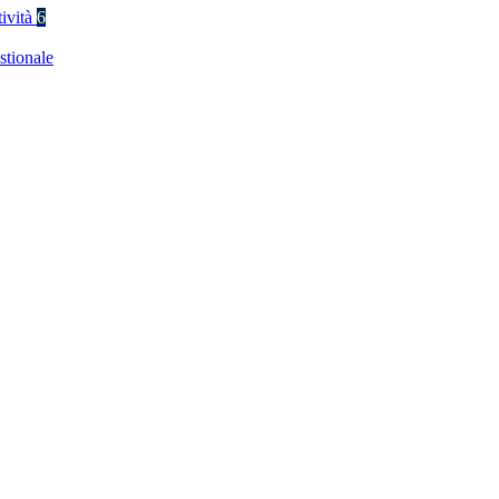
tività
6
stionale