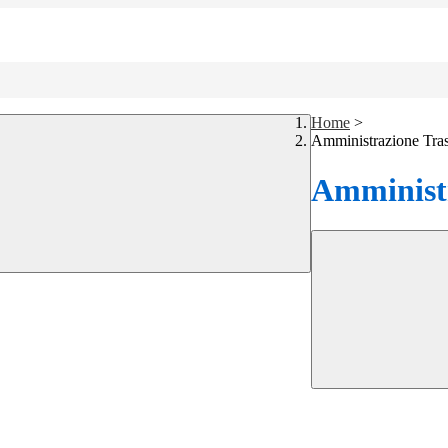
Home
>
Amministrazione Tra
Amministr