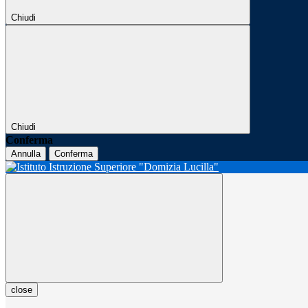
Chiudi
Chiudi
Conferma
Annulla
Conferma
close