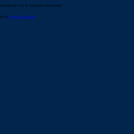
o indicato con le istruzioni necessarie.
ite la
Login Spaggiari