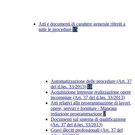
Atti e documenti di carattere generale riferiti a
tutte le procedure
15
Automatizzazione delle procedure (Art. 37
del d.lgs. 33/2013)
10
Acquisizione interesse realizzazione opere
incompiute (Art. 37 del d.lgs. 33/2013)
Atti relativi alla programmazione di lavori,
opere, servizi e forniture / Mancata
redazione programmazione
2
Documenti sul sistema di qualificazione
(Art. 37 del d.lgs. 33/2013)
Gravi illeciti professionali (Art. 37 del