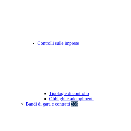
Controlli sulle imprese
Tipologie di controllo
Obblighi e adempimenti
Bandi di gara e contratti
386