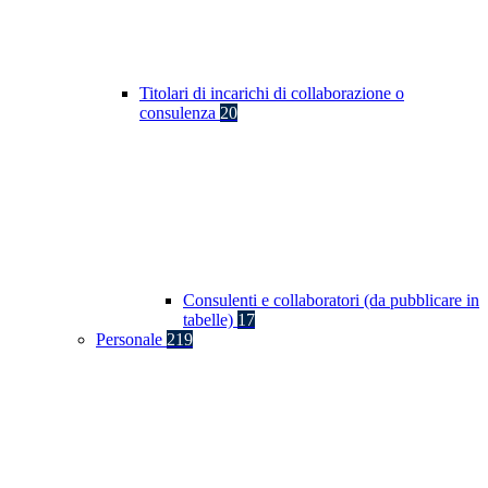
Titolari di incarichi di collaborazione o
consulenza
20
Consulenti e collaboratori (da pubblicare in
tabelle)
17
Personale
219