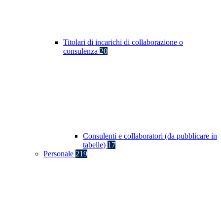
Titolari di incarichi di collaborazione o
consulenza
20
Consulenti e collaboratori (da pubblicare in
tabelle)
17
Personale
219