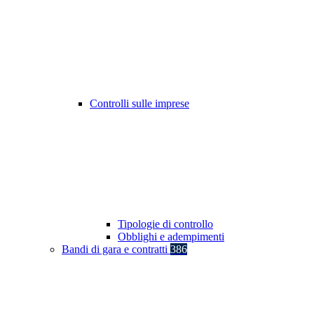
Controlli sulle imprese
Tipologie di controllo
Obblighi e adempimenti
Bandi di gara e contratti
386