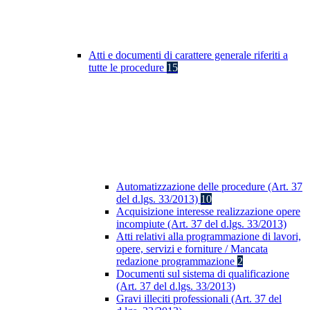
Atti e documenti di carattere generale riferiti a
tutte le procedure
15
Automatizzazione delle procedure (Art. 37
del d.lgs. 33/2013)
10
Acquisizione interesse realizzazione opere
incompiute (Art. 37 del d.lgs. 33/2013)
Atti relativi alla programmazione di lavori,
opere, servizi e forniture / Mancata
redazione programmazione
2
Documenti sul sistema di qualificazione
(Art. 37 del d.lgs. 33/2013)
Gravi illeciti professionali (Art. 37 del