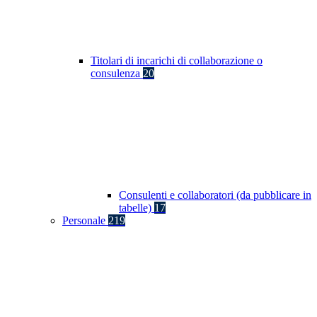
Titolari di incarichi di collaborazione o
consulenza
20
Consulenti e collaboratori (da pubblicare in
tabelle)
17
Personale
219