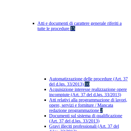
Atti e documenti di carattere generale riferiti a
tutte le procedure
15
Automatizzazione delle procedure (Art. 37
del d.lgs. 33/2013)
10
Acquisizione interesse realizzazione opere
incompiute (Art. 37 del d.lgs. 33/2013)
Atti relativi alla programmazione di lavori,
opere, servizi e forniture / Mancata
redazione programmazione
2
Documenti sul sistema di qualificazione
(Art. 37 del d.lgs. 33/2013)
Gravi illeciti professionali (Art. 37 del