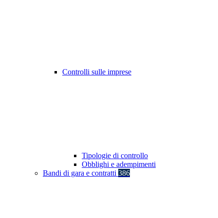
Controlli sulle imprese
Tipologie di controllo
Obblighi e adempimenti
Bandi di gara e contratti
386