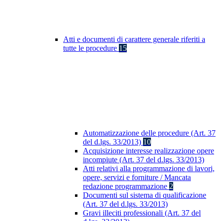
Atti e documenti di carattere generale riferiti a
tutte le procedure
15
Automatizzazione delle procedure (Art. 37
del d.lgs. 33/2013)
10
Acquisizione interesse realizzazione opere
incompiute (Art. 37 del d.lgs. 33/2013)
Atti relativi alla programmazione di lavori,
opere, servizi e forniture / Mancata
redazione programmazione
2
Documenti sul sistema di qualificazione
(Art. 37 del d.lgs. 33/2013)
Gravi illeciti professionali (Art. 37 del