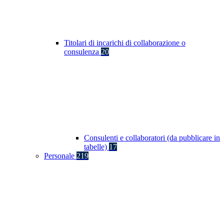
Titolari di incarichi di collaborazione o
consulenza
20
Consulenti e collaboratori (da pubblicare in
tabelle)
17
Personale
219