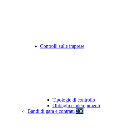
Controlli sulle imprese
Tipologie di controllo
Obblighi e adempimenti
Bandi di gara e contratti
386