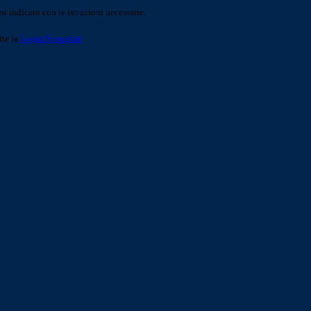
o indicato con le istruzioni necessarie.
ite la
Login Spaggiari