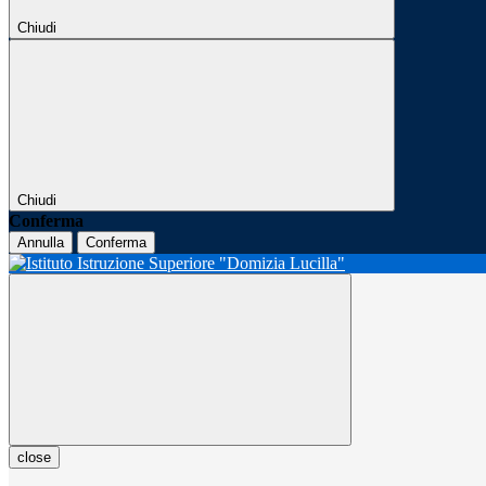
Chiudi
Chiudi
Conferma
Annulla
Conferma
close