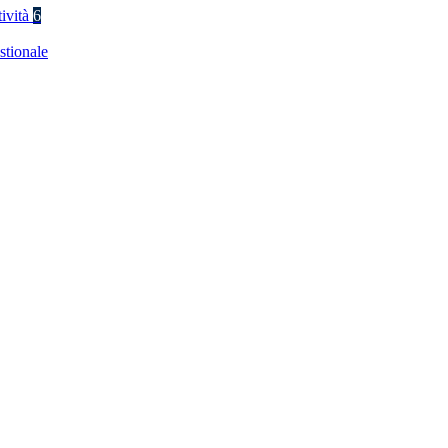
tività
6
stionale