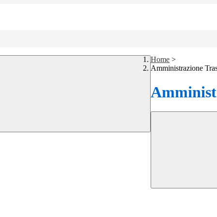
Home
>
Amministrazione Tra
Amministr