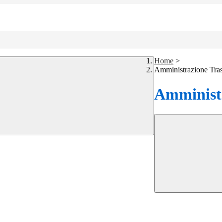
Home
>
Amministrazione Tra
Amministr