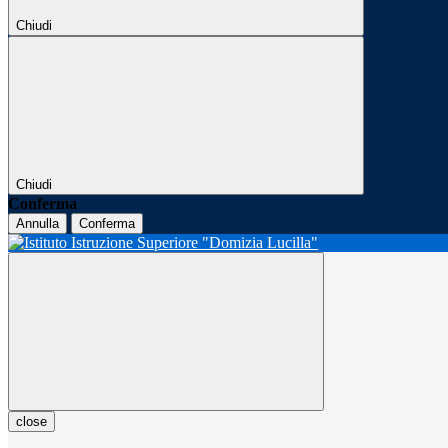
Chiudi
Chiudi
Conferma
Annulla
Conferma
close