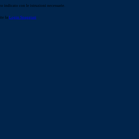
o indicato con le istruzioni necessarie.
ite la
Login Spaggiari