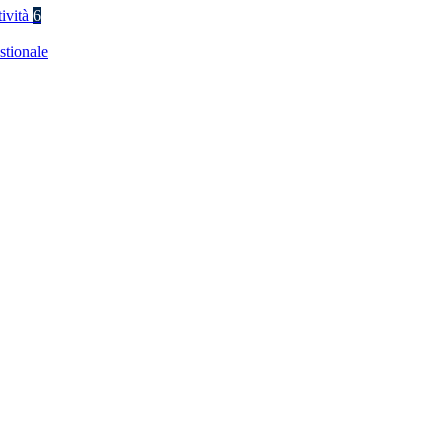
tività
6
stionale