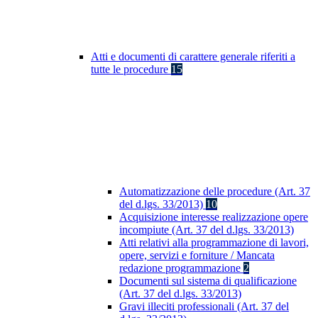
Atti e documenti di carattere generale riferiti a
tutte le procedure
15
Automatizzazione delle procedure (Art. 37
del d.lgs. 33/2013)
10
Acquisizione interesse realizzazione opere
incompiute (Art. 37 del d.lgs. 33/2013)
Atti relativi alla programmazione di lavori,
opere, servizi e forniture / Mancata
redazione programmazione
2
Documenti sul sistema di qualificazione
(Art. 37 del d.lgs. 33/2013)
Gravi illeciti professionali (Art. 37 del