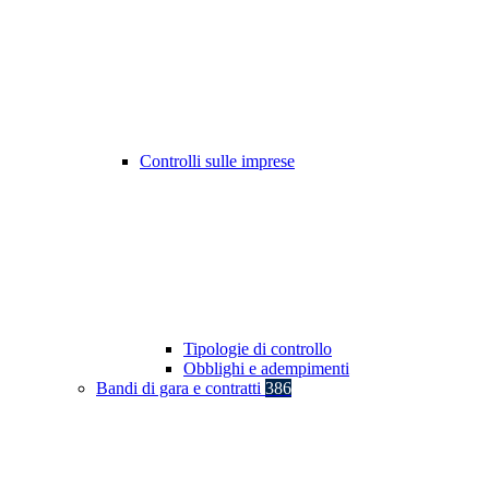
Controlli sulle imprese
Tipologie di controllo
Obblighi e adempimenti
Bandi di gara e contratti
386