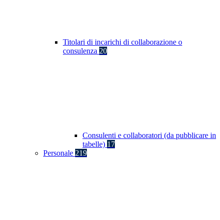
Titolari di incarichi di collaborazione o
consulenza
20
Consulenti e collaboratori (da pubblicare in
tabelle)
17
Personale
219