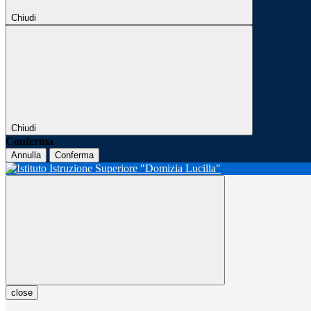
Chiudi
Chiudi
Conferma
Annulla
Conferma
close