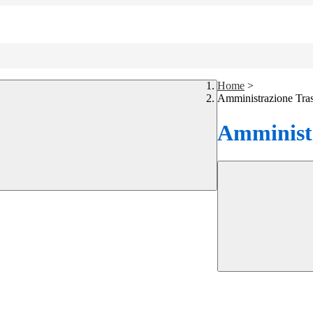
Home
>
Amministrazione Tra
Amministr