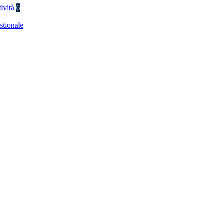
tività
6
stionale