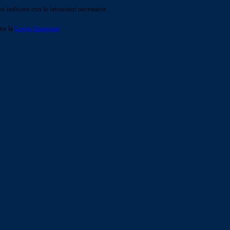
o indicato con le istruzioni necessarie.
ite la
Login Spaggiari