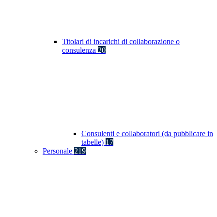
Titolari di incarichi di collaborazione o
consulenza
20
Consulenti e collaboratori (da pubblicare in
tabelle)
17
Personale
219