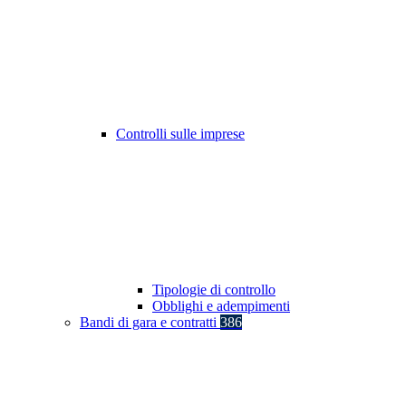
Controlli sulle imprese
Tipologie di controllo
Obblighi e adempimenti
Bandi di gara e contratti
386