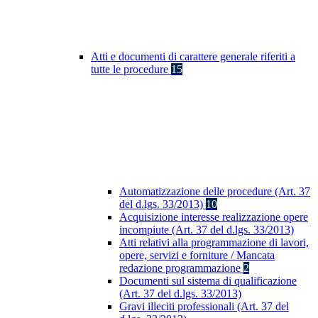
Atti e documenti di carattere generale riferiti a
tutte le procedure
15
Automatizzazione delle procedure (Art. 37
del d.lgs. 33/2013)
10
Acquisizione interesse realizzazione opere
incompiute (Art. 37 del d.lgs. 33/2013)
Atti relativi alla programmazione di lavori,
opere, servizi e forniture / Mancata
redazione programmazione
2
Documenti sul sistema di qualificazione
(Art. 37 del d.lgs. 33/2013)
Gravi illeciti professionali (Art. 37 del