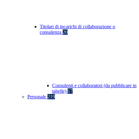
Titolari di incarichi di collaborazione o
consulenza
20
Consulenti e collaboratori (da pubblicare in
tabelle)
17
Personale
219