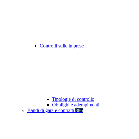
Controlli sulle imprese
Tipologie di controllo
Obblighi e adempimenti
Bandi di gara e contratti
386