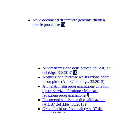
Atti e documenti di carattere generale riferiti a
tutte le procedure
15
Automatizzazione delle procedure (Art. 37
del d.lgs. 33/2013)
10
Acquisizione interesse realizzazione opere
incompiute (Art. 37 del d.lgs. 33/2013)
Atti relativi alla programmazione di lavori,
opere, servizi e forniture / Mancata
redazione programmazione
2
Documenti sul sistema di qualificazione
(Art. 37 del d.lgs. 33/2013)
Gravi illeciti professionali (Art. 37 del