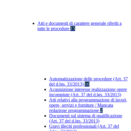
Atti e documenti di carattere generale riferiti a
tutte le procedure
15
Automatizzazione delle procedure (Art. 37
del d.lgs. 33/2013)
10
Acquisizione interesse realizzazione opere
incompiute (Art. 37 del d.lgs. 33/2013)
Atti relativi alla programmazione di lavori,
opere, servizi e forniture / Mancata
redazione programmazione
2
Documenti sul sistema di qualificazione
(Art. 37 del d.lgs. 33/2013)
Gravi illeciti professionali (Art. 37 del