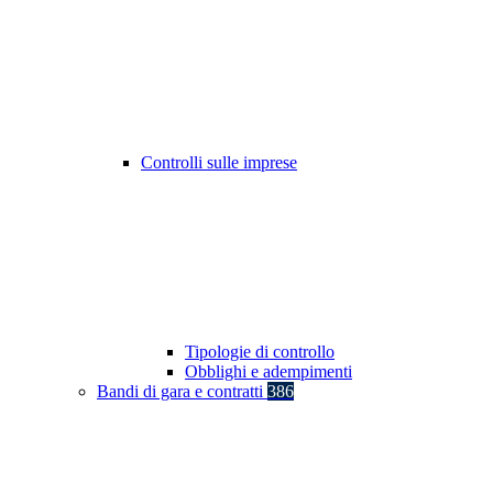
Controlli sulle imprese
Tipologie di controllo
Obblighi e adempimenti
Bandi di gara e contratti
386