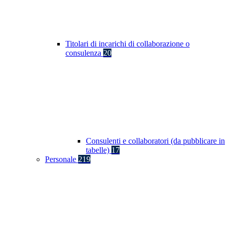
Titolari di incarichi di collaborazione o
consulenza
20
Consulenti e collaboratori (da pubblicare in
tabelle)
17
Personale
219