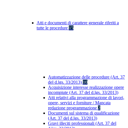
Atti e documenti di carattere generale riferiti a
tutte le procedure
15
Automatizzazione delle procedure (Art. 37
del d.lgs. 33/2013)
10
Acquisizione interesse realizzazione opere
incompiute (Art. 37 del d.lgs. 33/2013)
Atti relativi alla programmazione di lavori,
opere, servizi e forniture / Mancata
redazione programmazione
2
Documenti sul sistema di qualificazione
(Art. 37 del d.lgs. 33/2013)
Gravi illeciti professionali (Art. 37 del