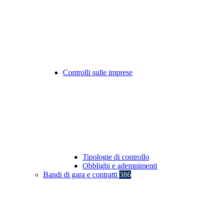
Controlli sulle imprese
Tipologie di controllo
Obblighi e adempimenti
Bandi di gara e contratti
386