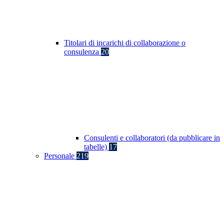
Titolari di incarichi di collaborazione o
consulenza
20
Consulenti e collaboratori (da pubblicare in
tabelle)
17
Personale
219