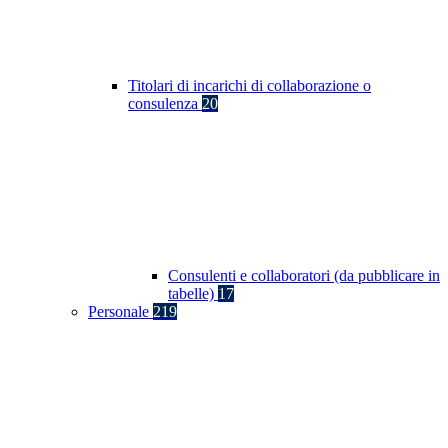
Titolari di incarichi di collaborazione o
consulenza
20
Consulenti e collaboratori (da pubblicare in
tabelle)
17
Personale
219