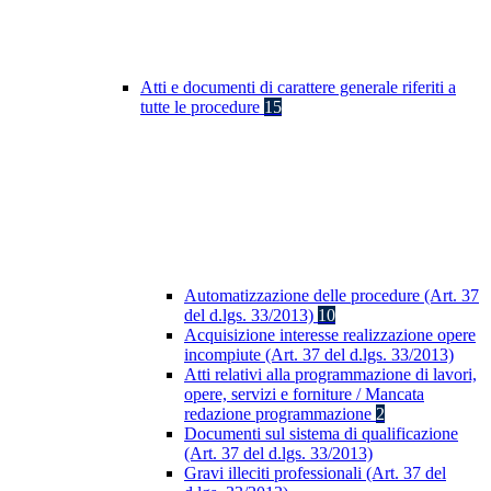
Atti e documenti di carattere generale riferiti a
tutte le procedure
15
Automatizzazione delle procedure (Art. 37
del d.lgs. 33/2013)
10
Acquisizione interesse realizzazione opere
incompiute (Art. 37 del d.lgs. 33/2013)
Atti relativi alla programmazione di lavori,
opere, servizi e forniture / Mancata
redazione programmazione
2
Documenti sul sistema di qualificazione
(Art. 37 del d.lgs. 33/2013)
Gravi illeciti professionali (Art. 37 del