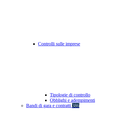
Controlli sulle imprese
Tipologie di controllo
Obblighi e adempimenti
Bandi di gara e contratti
386