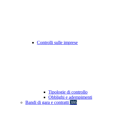
Controlli sulle imprese
Tipologie di controllo
Obblighi e adempimenti
Bandi di gara e contratti
386