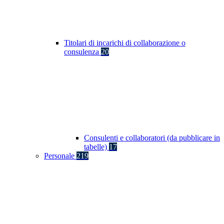
Titolari di incarichi di collaborazione o
consulenza
20
Consulenti e collaboratori (da pubblicare in
tabelle)
17
Personale
219