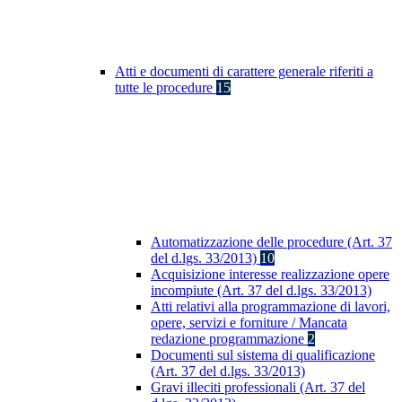
Atti e documenti di carattere generale riferiti a
tutte le procedure
15
Automatizzazione delle procedure (Art. 37
del d.lgs. 33/2013)
10
Acquisizione interesse realizzazione opere
incompiute (Art. 37 del d.lgs. 33/2013)
Atti relativi alla programmazione di lavori,
opere, servizi e forniture / Mancata
redazione programmazione
2
Documenti sul sistema di qualificazione
(Art. 37 del d.lgs. 33/2013)
Gravi illeciti professionali (Art. 37 del