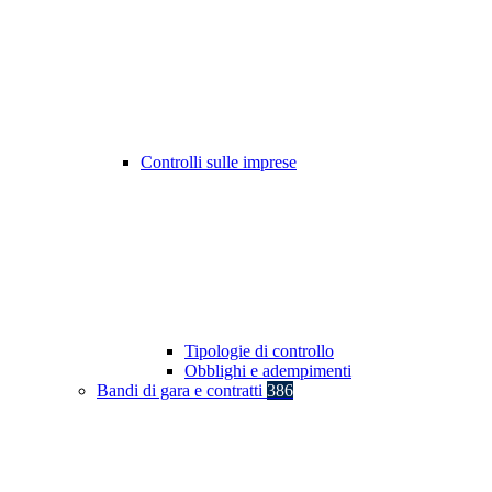
Controlli sulle imprese
Tipologie di controllo
Obblighi e adempimenti
Bandi di gara e contratti
386