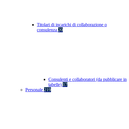
Titolari di incarichi di collaborazione o
consulenza
20
Consulenti e collaboratori (da pubblicare in
tabelle)
17
Personale
219