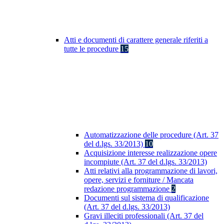
Atti e documenti di carattere generale riferiti a
tutte le procedure
15
Automatizzazione delle procedure (Art. 37
del d.lgs. 33/2013)
10
Acquisizione interesse realizzazione opere
incompiute (Art. 37 del d.lgs. 33/2013)
Atti relativi alla programmazione di lavori,
opere, servizi e forniture / Mancata
redazione programmazione
2
Documenti sul sistema di qualificazione
(Art. 37 del d.lgs. 33/2013)
Gravi illeciti professionali (Art. 37 del